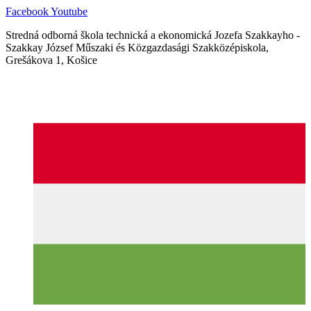
Ugrás
Facebook
Youtube
a
Stredná odborná škola technická a ekonomická Jozefa Szakkayho -
tartalomhoz
Szakkay József Műszaki és Közgazdasági Szakközépiskola,
Grešákova 1, Košice