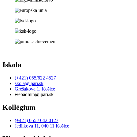
Iskola
(+421) 055/622 4527
skola@ipari.sk
Grešákova 1, Košice
webadmin@ipari.sk
Kollégium
(+421) 055 / 642 0127
Jedlíkova 11, 040 11 Košice