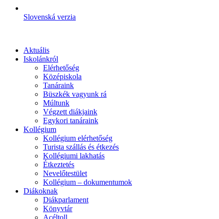
Slovenská verzia
Aktuális
Iskolánkról
Elérhetőség
Középiskola
Tanáraink
Büszkék vagyunk rá
Múltunk
Végzett diákjaink
Egykori tanáraink
Kollégium
Kollégium elérhetőség
Turista szállás és étkezés
Kollégiumi lakhatás
Étkeztetés
Nevelőtestület
Kollégium – dokumentumok
Diákoknak
Diákparlament
Könyvtár
Acéltoll