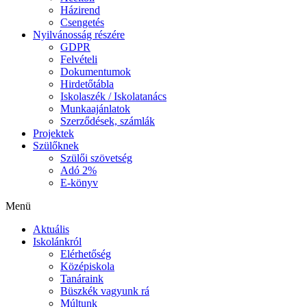
Házirend
Csengetés
Nyilvánosság részére
GDPR
Felvételi
Dokumentumok
Hirdetőtábla
Iskolaszék / Iskolatanács
Munkaajánlatok
Szerződések, számlák
Projektek
Szülőknek
Szülői szövetség
Adó 2%
E-könyv
Menü
Aktuális
Iskolánkról
Elérhetőség
Középiskola
Tanáraink
Büszkék vagyunk rá
Múltunk