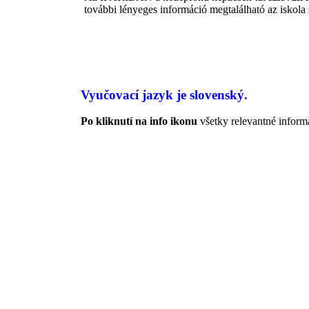
további lényeges információ megtalálható az iskola
Vyučovací jazyk je slovenský.
Po kliknutí na info ikonu
všetky relevantné inform