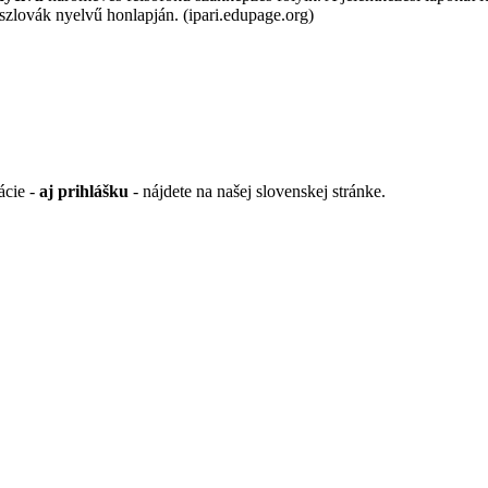
 szlovák nyelvű honlapján. (ipari.edupage.org)
ácie -
aj prihlášku
- nájdete na našej slovenskej stránke.