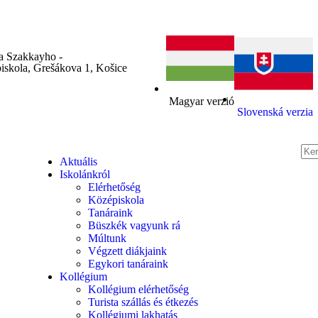
fa Szakkayho -
iskola, Grešákova 1, Košice
Magyar verzió
Slovenská verzia
Aktuális
Iskolánkról
Elérhetőség
Középiskola
Tanáraink
Büszkék vagyunk rá
Múltunk
Végzett diákjaink
Egykori tanáraink
Kollégium
Kollégium elérhetőség
Turista szállás és étkezés
Kollégiumi lakhatás