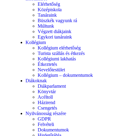
Elérhetőség
Középiskola
Tanáraink
Büszkék vagyunk rá
Múltunk
Végzett diákjaink
Egykori tanáraink
Kollégium
Kollégium elérhetőség
Turista szállás és étkezés
Kollégiumi lakhatás
Étkeztetés
Nevelőtestület
Kollégium – dokumentumok
Diákoknak
Diákparlament
Könyvtár
Acéltoll
Házirend
Csengetés
Nyilvánosság részére
GDPR
Felvételi
Dokumentumok
Hirdetőtábla