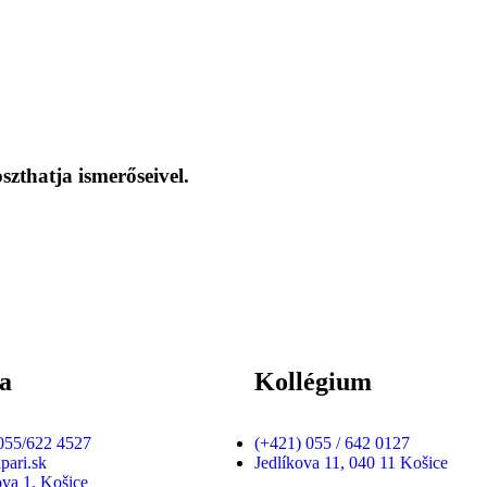
szthatja ismerőseivel.
la
Kollégium
055/622 4527
(+421) 055 / 642 0127
pari.sk
Jedlíkova 11, 040 11 Košice
va 1, Košice