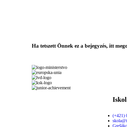
Ha tetszett Önnek ez a bejegyzés, itt mego
Isko
(+421) 
skola@i
Grešáko