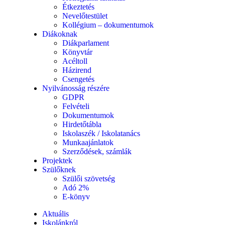
Étkeztetés
Nevelőtestület
Kollégium – dokumentumok
Diákoknak
Diákparlament
Könyvtár
Acéltoll
Házirend
Csengetés
Nyilvánosság részére
GDPR
Felvételi
Dokumentumok
Hirdetőtábla
Iskolaszék / Iskolatanács
Munkaajánlatok
Szerződések, számlák
Projektek
Szülőknek
Szülői szövetség
Adó 2%
E-könyv
Aktuális
Iskolánkról