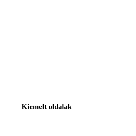
Kiemelt oldalak
Elérhetőség
Adatvédelmi irányelvek
Szerződések, számlák