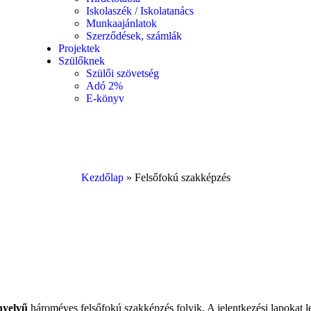
Iskolaszék / Iskolatanács
Munkaajánlatok
Szerződések, számlák
Projektek
Szülőknek
Szülői szövetség
Adó 2%
E-könyv
Kezdőlap
»
Felsőfokú szakképzés
nyelvű
hároméves felsőfokú szakképzés folyik. A jelentkezési lapokat l