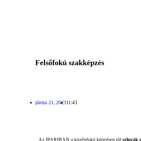
Felsőfokú szakképzés
június 21, 2023
11:43
Az IPARIBAN a középfokú képzésen túl
szlovák 