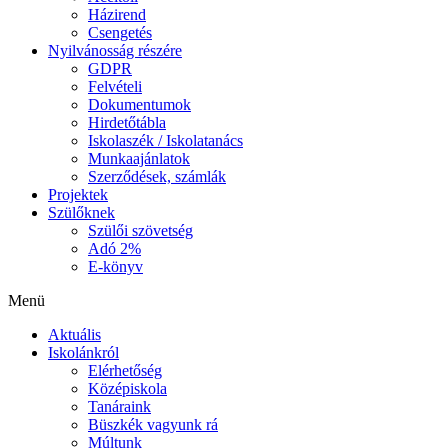
Házirend
Csengetés
Nyilvánosság részére
GDPR
Felvételi
Dokumentumok
Hirdetőtábla
Iskolaszék / Iskolatanács
Munkaajánlatok
Szerződések, számlák
Projektek
Szülőknek
Szülői szövetség
Adó 2%
E-könyv
Menü
Aktuális
Iskolánkról
Elérhetőség
Középiskola
Tanáraink
Büszkék vagyunk rá
Múltunk