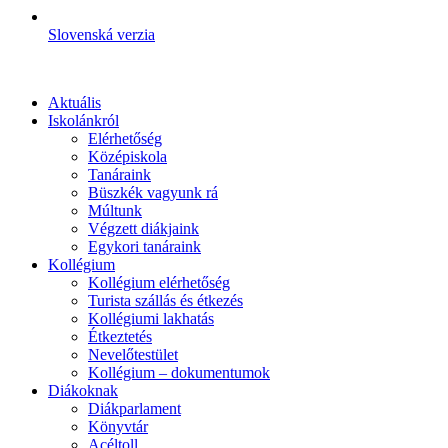
Slovenská verzia
Aktuális
Iskolánkról
Elérhetőség
Középiskola
Tanáraink
Büszkék vagyunk rá
Múltunk
Végzett diákjaink
Egykori tanáraink
Kollégium
Kollégium elérhetőség
Turista szállás és étkezés
Kollégiumi lakhatás
Étkeztetés
Nevelőtestület
Kollégium – dokumentumok
Diákoknak
Diákparlament
Könyvtár
Acéltoll