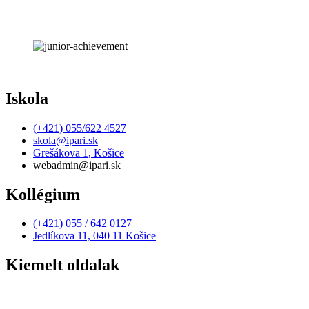
Iskola
(+421) 055/622 4527
skola@ipari.sk
Grešákova 1, Košice
webadmin@ipari.sk
Kollégium
(+421) 055 / 642 0127
Jedlíkova 11, 040 11 Košice
Kiemelt oldalak
Elérhetőség
Adatvédelmi irányelvek