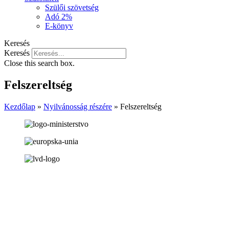
Szülői szövetség
Adó 2%
E-könyv
Keresés
Keresés
Close this search box.
Felszereltség
Kezdőlap
»
Nyilvánosság részére
»
Felszereltség