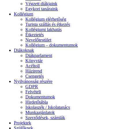
Végzett diákjaink
Egykori tanáraink
Kollégium
Kollégium elérhetőség
Turista szállás és étkezés
Kollégiumi lakhatás
Étkeztetés
Nevelőtestület
Kollégium – dokumentumok
Diákoknak
Diákparlament
Könyvtár
Acéltoll
Házirend
Csengetés
Nyilvánosság részére
GDPR
Felvételi
Dokumentumok
Hirdetőtábla
Iskolaszék / Iskolatanács
Munkaajánlatok
Szerződések, számlák
Projektek
Szülőknek