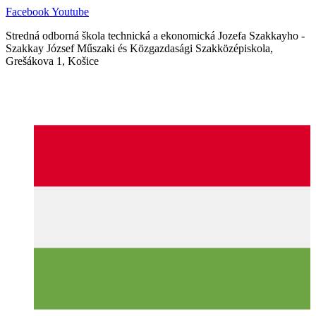
Ugrás
Facebook
Youtube
a
Stredná odborná škola technická a ekonomická Jozefa Szakkayho -
tartalomhoz
Szakkay József Műszaki és Közgazdasági Szakközépiskola,
Grešákova 1, Košice