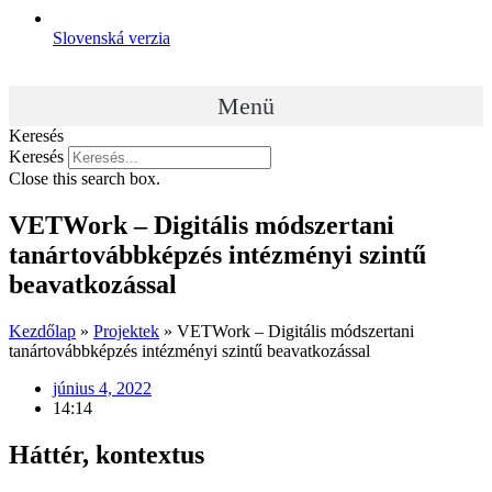
Slovenská verzia
Menü
Keresés
Keresés
Close this search box.
VETWork – Digitális módszertani
tanártovábbképzés intézményi szintű
beavatkozással
Kezdőlap
»
Projektek
»
VETWork – Digitális módszertani
tanártovábbképzés intézményi szintű beavatkozással
június 4, 2022
14:14
Háttér, kontextus