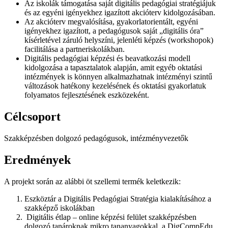
Az iskolák támogatása saját digitális pedagógiai stratégiájuk
és az egyéni igényekhez igazított akcióterv kidolgozásában.
Az akcióterv megvalósítása, gyakorlatorientált, egyéni
igényekhez igazított, a pedagógusok saját „digitális óra”
kísérletével záruló helyszíni, jelenléti képzés (workshopok)
facilitálása a partneriskolákban.
Digitális pedagógiai képzési és beavatkozási modell
kidolgozása a tapasztalatok alapján, amit egyéb oktatási
intézmények is könnyen alkalmazhatnak intézményi szintű
változások hatékony kezelésének és oktatási gyakorlatuk
folyamatos fejlesztésének eszközeként.
Célcsoport
Szakképzésben dolgozó pedagógusok, intézményvezetők
Eredmények
A projekt során az alábbi öt szellemi termék keletkezik:
Eszköztár a Digitális Pedagógiai Stratégia kialakításához a
szakképző iskolákban
Digitális étlap – online képzési felület szakképzésben
dolgozó tanároknak mikro tananyagokkal, a DigCompEdu