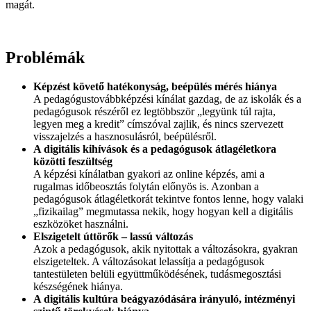
magát.
Problémák
Képzést követő hatékonyság, beépülés mérés hiánya
A pedagógustovábbképzési kínálat gazdag, de az iskolák és a
pedagógusok részéről ez legtöbbször „legyünk túl rajta,
legyen meg a kredit” címszóval zajlik, és nincs szervezett
visszajelzés a hasznosulásról, beépülésről.
A digitális kihívások és a pedagógusok átlagéletkora
közötti feszültség
A képzési kínálatban gyakori az online képzés, ami a
rugalmas időbeosztás folytán előnyös is. Azonban a
pedagógusok átlagéletkorát tekintve fontos lenne, hogy valaki
„fizikailag” megmutassa nekik, hogy hogyan kell a digitális
eszközöket használni.
Elszigetelt úttörők – lassú változás
Azok a pedagógusok, akik nyitottak a változásokra, gyakran
elszigeteltek. A változásokat lelassítja a pedagógusok
tantestületen belüli együttműködésének, tudásmegosztási
készségének hiánya.
A digitális kultúra beágyazódására irányuló, intézményi