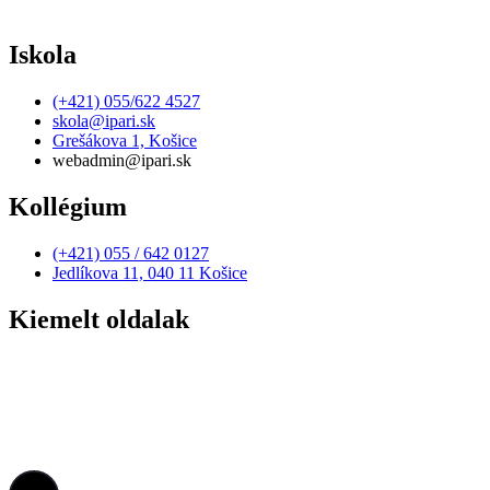
Iskola
(+421) 055/622 4527
skola@ipari.sk
Grešákova 1, Košice
webadmin@ipari.sk
Kollégium
(+421) 055 / 642 0127
Jedlíkova 11, 040 11 Košice
Kiemelt oldalak
Elérhetőség
Adatvédelmi irányelvek
Szerződések, számlák