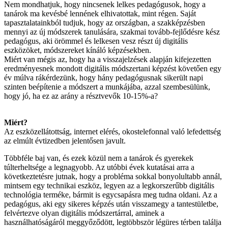
Nem mondhatjuk, hogy nincsenek lelkes pedagógusok, hogy a
tanárok ma kevésbé lennének elhivatottak, mint régen. Saját
tapasztalatainkból tudjuk, hogy az országban, a szakképzésben
mennyi az új módszerek tanulására, szakmai tovább-fejlődésre kész
pedagógus, aki örömmel és lelkesen vesz részt új digitális
eszközöket, módszereket kínáló képzésekben.
Miért van mégis az, hogy ha a visszajelzések alapján kifejezetten
eredményesnek mondott digitális módszertani képzést követően egy
év múlva rákérdezünk, hogy hány pedagógusnak sikerült napi
szinten beépítenie a módszert a munkájába, azzal szembesülünk,
hogy jó, ha ez az arány a résztvevők 10-15%-a?
Miért?
Az eszközellátottság, internet elérés, okostelefonnal való lefedettség
az elmúlt évtizedben jelentősen javult.
Többféle baj van, és ezek közül nem a tanárok és gyerekek
túlterheltsége a legnagyobb. Az utóbbi évek kutatásai arra a
következtetésre jutnak, hogy a probléma sokkal bonyolultabb annál,
mintsem egy technikai eszköz, legyen az a legkorszerűbb digitális
technológia terméke, bármit is egycsapásra meg tudna oldani. Az a
pedagógus, aki egy sikeres képzés után visszamegy a tantestületbe,
felvértezve olyan digitális módszertárral, aminek a
használhatóságáról meggyőződött, legtöbbször légüres térben találja