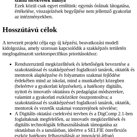
szintű törekvések hiánya
Ezek közül csak egyet említünk: egymás óráinak látogatása,
értékelése, visszajelzések begyűjtése nem jellemző gyakorlat
az intézményekben.
Hosszútávú
célok
A tervezett projekt célja egy új képzési, beavatkozási modell
kidolgozása, amely szorosan kapcsolódik a szakképzés területén
megfogalmazott szektorspecifikus prioritásokhoz:
Rendszerszintű megközelítések és lehetőségek bevezetése a
szakoktatással és szakképzéssel foglalkozó tanárok, oktatók és
mentorok alapképzése és folyamatos szakmai fejlődése
érdekében mind az iskolai, mind a munkahelyi közegben
(beleértve a gyakorlati képzéseket), a hatékony digitális,
nyitott és innovatív oktatásra és pedagógiai módszerekre,
valamint a gyakorlati eszközökre összpontosítva; a
szakoktatással és szakképzéssel foglalkozó tanárok, oktatók,
mentorok és vezetők szakmai vonzerejének növelése;
A Digitális oktatási cselekvési tervben és a DigComp 2.1-ben
foglaltaknak megfelelően, az innovatív megközelítések és
digitális technológiák felhasználásának támogatása az
oktatásban és a tanulásban, ideértve a SELFIE önreflexiós
eszköz hatékony felhasználását az innováció átfogó