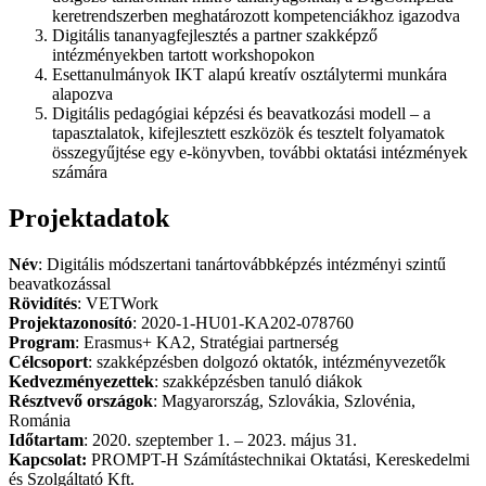
keretrendszerben meghatározott kompetenciákhoz igazodva
Digitális tananyagfejlesztés a partner szakképző
intézményekben tartott workshopokon
Esettanulmányok IKT alapú kreatív osztálytermi munkára
alapozva
Digitális pedagógiai képzési és beavatkozási modell – a
tapasztalatok, kifejlesztett eszközök és tesztelt folyamatok
összegyűjtése egy e-könyvben, további oktatási intézmények
számára
Projektadatok
Név
: Digitális módszertani tanártovábbképzés intézményi szintű
beavatkozással
Rövidítés
: VETWork
Projektazonosító
: 2020-1-HU01-KA202-078760
Program
: Erasmus+ KA2, Stratégiai partnerség
Célcsoport
: szakképzésben dolgozó oktatók, intézményvezetők
Kedvezményezettek
: szakképzésben tanuló diákok
Résztvevő országok
: Magyarország, Szlovákia, Szlovénia,
Románia
Időtartam
: 2020. szeptember 1. – 2023. május 31.
Kapcsolat:
PROMPT-H Számítástechnikai Oktatási, Kereskedelmi
és Szolgáltató Kft.