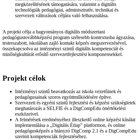
megközelítésének támogatására, valamint a digitális
technológiák pedagógiai, adminisztratív, technikai és
szervezeti változások céljára való felhasználása.
A projekt célja a hagyományos digitális módszertani
pedagógustovábbképzési program szélesebb kontextusba ágyazása,
testreszabott, iskolában zajló kontakt képzés megszervezésével,
összekapcsolva az intézményi szintű digitális kompetenciát és
minőségkultúrát erősítő szervezetfejlesztési komponensekkel.
Projekt célok
Intézményi szintű beavatkozás az iskola vezetőinek és
pedagógusainak szoros együttműködésére építve.
Szervezeti és egyéni szintű fejlesztési és képzési szükségletek
meghatározás a SELFIE és a DigCompEdu önértékelési
eszközeivel.
A felmérések eredményéhez illeszkedő online képzési kínálat
implementálása a „Digitális Étlap” platformon, és online
pedagógusképzés a hiányzó DigComp 2.1 és a DigCompEdu
szerinti kompetenciák fejlesztéséhez.