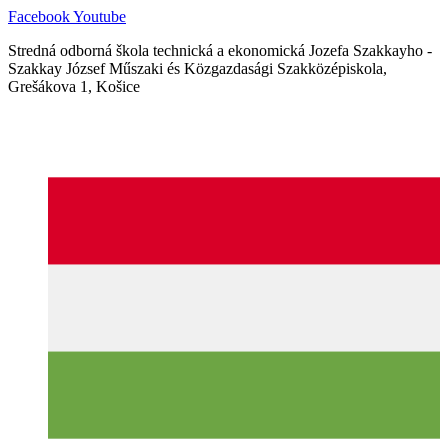
Ugrás
Facebook
Youtube
a
Stredná odborná škola technická a ekonomická Jozefa Szakkayho -
tartalomhoz
Szakkay József Műszaki és Közgazdasági Szakközépiskola,
Grešákova 1, Košice