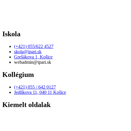
Iskola
(+421) 055/622 4527
skola@ipari.sk
Grešákova 1, Košice
webadmin@ipari.sk
Kollégium
(+421) 055 / 642 0127
Jedlíkova 11, 040 11 Košice
Kiemelt oldalak
Elérhetőség
Adatvédelmi irányelvek
Szerződések, számlák