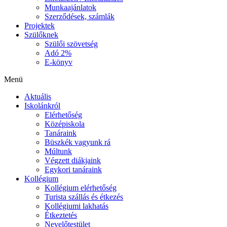
Munkaajánlatok
Szerződések, számlák
Projektek
Szülőknek
Szülői szövetség
Adó 2%
E-könyv
Menü
Aktuális
Iskolánkról
Elérhetőség
Középiskola
Tanáraink
Büszkék vagyunk rá
Múltunk
Végzett diákjaink
Egykori tanáraink
Kollégium
Kollégium elérhetőség
Turista szállás és étkezés
Kollégiumi lakhatás
Étkeztetés
Nevelőtestület