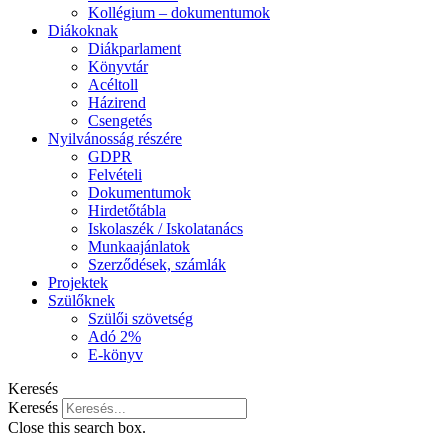
Kollégium – dokumentumok
Diákoknak
Diákparlament
Könyvtár
Acéltoll
Házirend
Csengetés
Nyilvánosság részére
GDPR
Felvételi
Dokumentumok
Hirdetőtábla
Iskolaszék / Iskolatanács
Munkaajánlatok
Szerződések, számlák
Projektek
Szülőknek
Szülői szövetség
Adó 2%
E-könyv
Keresés
Keresés
Close this search box.