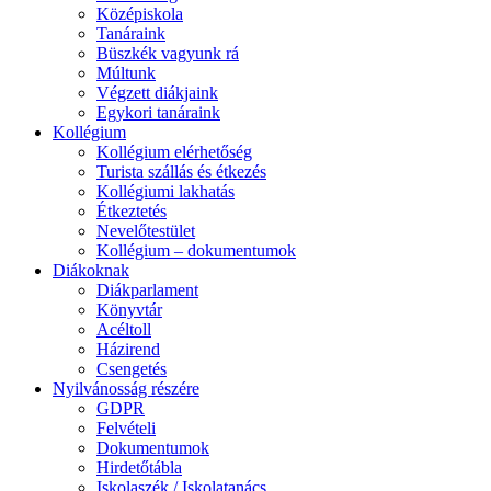
Középiskola
Tanáraink
Büszkék vagyunk rá
Múltunk
Végzett diákjaink
Egykori tanáraink
Kollégium
Kollégium elérhetőség
Turista szállás és étkezés
Kollégiumi lakhatás
Étkeztetés
Nevelőtestület
Kollégium – dokumentumok
Diákoknak
Diákparlament
Könyvtár
Acéltoll
Házirend
Csengetés
Nyilvánosság részére
GDPR
Felvételi
Dokumentumok
Hirdetőtábla
Iskolaszék / Iskolatanács