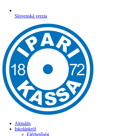
Slovenská verzia
Aktuális
Iskolánkról
Elérhetőség