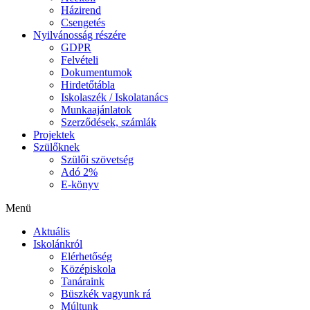
Házirend
Csengetés
Nyilvánosság részére
GDPR
Felvételi
Dokumentumok
Hirdetőtábla
Iskolaszék / Iskolatanács
Munkaajánlatok
Szerződések, számlák
Projektek
Szülőknek
Szülői szövetség
Adó 2%
E-könyv
Menü
Aktuális
Iskolánkról
Elérhetőség
Középiskola
Tanáraink
Büszkék vagyunk rá
Múltunk