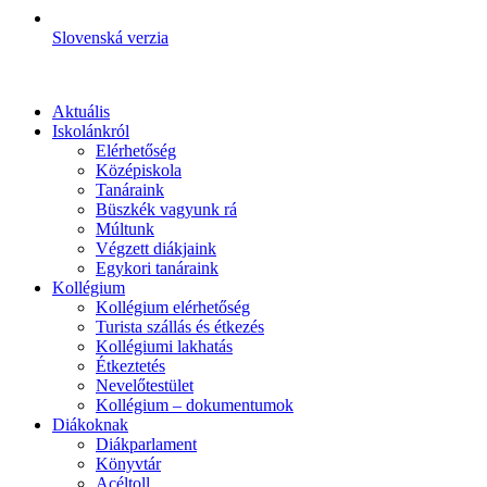
Slovenská verzia
Aktuális
Iskolánkról
Elérhetőség
Középiskola
Tanáraink
Büszkék vagyunk rá
Múltunk
Végzett diákjaink
Egykori tanáraink
Kollégium
Kollégium elérhetőség
Turista szállás és étkezés
Kollégiumi lakhatás
Étkeztetés
Nevelőtestület
Kollégium – dokumentumok
Diákoknak
Diákparlament
Könyvtár
Acéltoll