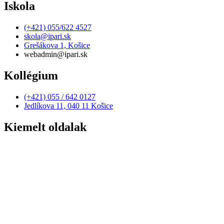
Iskola
(+421) 055/622 4527
skola@ipari.sk
Grešákova 1, Košice
webadmin@ipari.sk
Kollégium
(+421) 055 / 642 0127
Jedlíkova 11, 040 11 Košice
Kiemelt oldalak
Elérhetőség
Adatvédelmi irányelvek
Szerződések, számlák