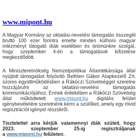
www.mipont.hu
A Magyar Kormány az oktatási-nevelési támogatás összegét
bruttó 100 ezer forintra emelte minden külhoni magyar
intézményt látogató diák esetében és örömünkre szolgál,
hogy szeptember 4-én a támogatások kifizetése
megkezdődött.
A Miniszterelnökség Nemzetpolitikai Államtitkársága által
nyújtott támogatást folyósító Bethlen Gábor Alapkezelő Zrt.
szoros együttműködésben a Rákóczi Szövetséggel szeretne
hozzájárulni az oktatási-nevelési támogatás
kommunikációjához. Ennek érdekében a Rákóczi Szövetség
által működtetett
www.mipont.hu
digitális felület
igénybevételére szeretnénk kérni a szülőket, amely egy rövid
regisztrációt igényel részükről.
Tisztelettel arra kérjük valamennyi diák szüleit, hogy
2023. szeptember 25-ig regisztráljanak
a
www.mipont.hu
felületen
.