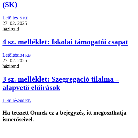
(SK)
Letöltés
15 KB
27. 02. 2025
házirend
4 sz. melléklet: Iskolai támogatói csapat
Letöltés
134 KB
27. 02. 2025
házirend
3 sz. melléklet: Szegregáció tilalma –
alapvető előírások
Letöltés
200 KB
Ha tetszett Önnek ez a bejegyzés, itt megoszthatja
ismerőseivel.