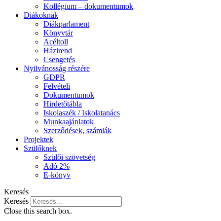
Kollégium – dokumentumok
Diákoknak
Diákparlament
Könyvtár
Acéltoll
Házirend
Csengetés
Nyilvánosság részére
GDPR
Felvételi
Dokumentumok
Hirdetőtábla
Iskolaszék / Iskolatanács
Munkaajánlatok
Szerződések, számlák
Projektek
Szülőknek
Szülői szövetség
Adó 2%
E-könyv
Keresés
Keresés
Close this search box.