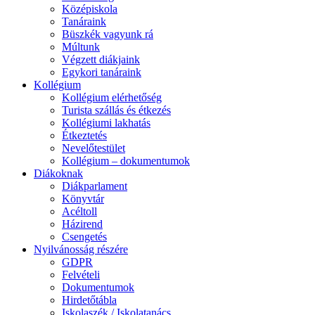
Középiskola
Tanáraink
Büszkék vagyunk rá
Múltunk
Végzett diákjaink
Egykori tanáraink
Kollégium
Kollégium elérhetőség
Turista szállás és étkezés
Kollégiumi lakhatás
Étkeztetés
Nevelőtestület
Kollégium – dokumentumok
Diákoknak
Diákparlament
Könyvtár
Acéltoll
Házirend
Csengetés
Nyilvánosság részére
GDPR
Felvételi
Dokumentumok
Hirdetőtábla
Iskolaszék / Iskolatanács