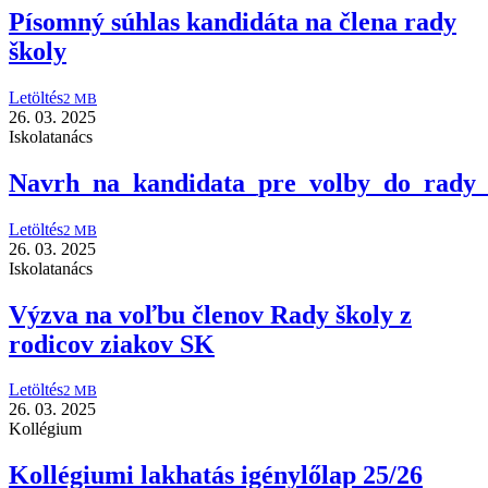
Písomný súhlas kandidáta na člena rady
školy
Letöltés
2 MB
26. 03. 2025
Iskolatanács
Navrh_na_kandidata_pre_volby_do_rady_
Letöltés
2 MB
26. 03. 2025
Iskolatanács
Výzva na voľbu členov Rady školy z
rodicov ziakov SK
Letöltés
2 MB
26. 03. 2025
Kollégium
Kollégiumi lakhatás igénylőlap 25/26