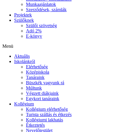
Munkaajánlatok
Szerződések, számlák
Projektek
Szülőknek
Szülői szövetség
Adó 2%
E-könyv
Menü
Aktuális
Iskolánkról
Elérhetőség
Középiskola
Tanáraink
Büszkék vagyunk rá
Múltunk
Végzett diákjaink
Egykori tanáraink
Kollégium
Kollégium elérhetőség
Turista szállás és étkezés
Kollégiumi lakhatás
Étkeztetés
Nevelőtestület