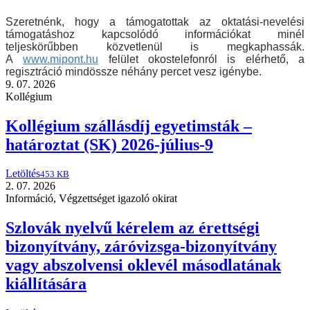
Szeretnénk, hogy a támogatottak az oktatási-nevelési
támogatáshoz kapcsolódó információkat minél
teljeskörűbben közvetlenül is megkaphassák.
A
www.mipont.hu
felület okostelefonról is elérhető, a
regisztráció mindössze néhány percet vesz igénybe.
9. 07. 2026
Kollégium
Kollégium szállásdíj egyetimsták –
határoztat (SK) 2026-július-9
Letöltés
453 KB
2. 07. 2026
Információ
,
Végzettséget igazoló okirat
Szlovák nyelvű kérelem az érettségi
bizonyítvány, záróvizsga-bizonyítvány
vagy abszolvensi oklevél másodlatának
kiállítására