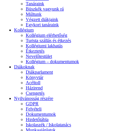
Tanáraink
Büszkék vagyunk rá
Múltunk
Végzett diákjaink
Egykori tanáraink
Kollégium
Kollégium elérhetőség
Turista szállás és étkezés
Kollégiumi lakhatás
Étkeztetés
Nevelőtestület
Kollégium – dokumentumok
Diákoknak
Diákparlament
Könyvtár
Acéltoll
Házirend
Csengetés
Nyilvánosság részére
GDPR
Felvételi
Dokumentumok
Hirdetőtábla
Iskolaszék / Iskolatanács
Munkaajánlatok