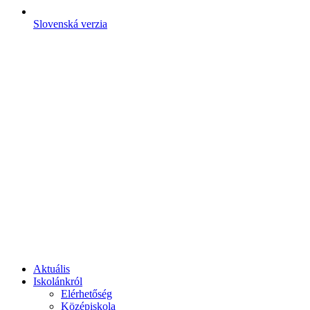
Slovenská verzia
Aktuális
Iskolánkról
Elérhetőség
Középiskola